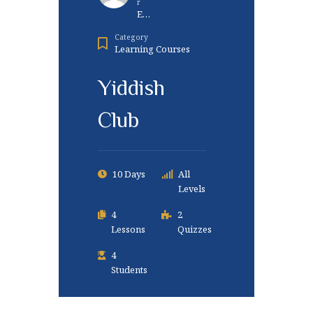
R
Eg
Wu
Category
Uk
Learning Courses
Wu
Fou
Nda
Yiddish
Tio
N.o
Club
Rg
10 Days
All
Levels
4
2
Lessons
Quizzes
4
Students